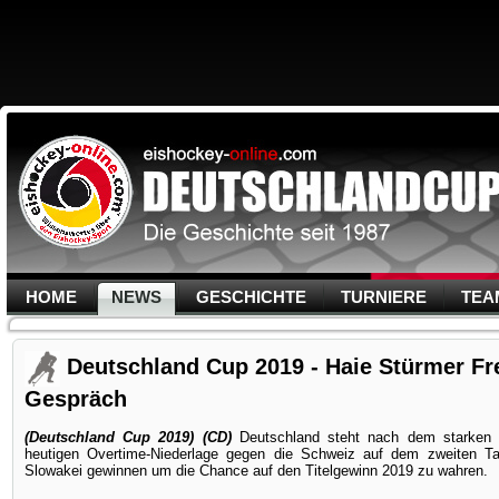
HOME
NEWS
GESCHICHTE
TURNIERE
TEA
Deutschland Cup 2019 - Haie Stürmer Fre
Gespräch
(Deutschland Cup 2019) (CD)
Deutschland steht nach dem starken 
heutigen Overtime-Niederlage gegen die Schweiz auf dem zweiten T
Slowakei gewinnen um die Chance auf den Titelgewinn 2019 zu wahren.