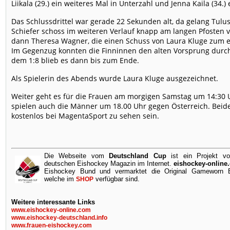
Liikala (29.) ein weiteres Mal in Unterzahl und Jenna Kaila (34.)
Das Schlussdrittel war gerade 22 Sekunden alt, da gelang Tulus 
Schiefer schoss im weiteren Verlauf knapp am langen Pfosten v
dann Theresa Wagner, die einen Schuss von Laura Kluge zum er
Im Gegenzug konnten die Finninnen den alten Vorsprung durch 
dem 1:8 blieb es dann bis zum Ende.
Als Spielerin des Abends wurde Laura Kluge ausgezeichnet.
Weiter geht es für die Frauen am morgigen Samstag um 14:30
spielen auch die Männer um 18.00 Uhr gegen Österreich. Beide
kostenlos bei MagentaSport zu sehen sein.
Die Webseite vom
Deutschland Cup
ist ein Projekt v
deutschen Eishockey Magazin im Internet.
eishockey-online
Eishockey Bund und vermarktet die Original Gameworn Ei
welche im
verfügbar sind.
SHOP
Weitere interessante Links
www.eishockey-online.com
www.eishockey-deutschland.info
www.frauen-eishockey.com