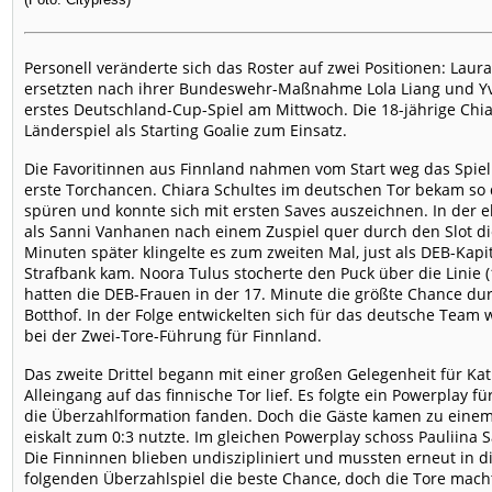
Personell veränderte sich das Roster auf zwei Positionen: Lau
ersetzten nach ihrer Bundeswehr-Maßnahme Lola Liang und Yvet
erstes Deutschland-Cup-Spiel am Mittwoch. Die 18-jährige Chia
Länderspiel als Starting Goalie zum Einsatz.
Die Favoritinnen aus Finnland nahmen vom Start weg das Spiel 
erste Torchancen. Chiara Schultes im deutschen Tor bekam so d
spüren und konnte sich mit ersten Saves auszeichnen. In der e
als Sanni Vanhanen nach einem Zuspiel quer durch den Slot di
Minuten später klingelte es zum zweiten Mal, just als DEB-Kapi
Strafbank kam. Noora Tulus stocherte den Puck über die Linie (
hatten die DEB-Frauen in der 17. Minute die größte Chance du
Botthof. In der Folge entwickelten sich für das deutsche Team w
bei der Zwei-Tore-Führung für Finnland.
Das zweite Drittel begann mit einer großen Gelegenheit für Kath
Alleingang auf das finnische Tor lief. Es folgte ein Powerplay f
die Überzahlformation fanden. Doch die Gäste kamen zu einem 2
eiskalt zum 0:3 nutzte. Im gleichen Powerplay schoss Pauliina 
Die Finninnen blieben undiszipliniert und mussten erneut in d
folgenden Überzahlspiel die beste Chance, doch die Tore macht