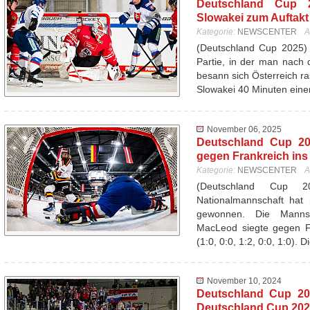
Deutschland Cup 20
Slowakei zum Auftakt 
Kategorie:
NEWSCENTER
A
(Deutschland Cup 2025) 
Partie, in der man nach d
besann sich Österreich ra
Slowakei 40 Minuten ein
November 06, 2025
Deutschland Cup 20
gegen Frankreich ins
Kategorie:
NEWSCENTER
A
(Deutschland Cup 
Nationalmannschaft hat 
gewonnen. Die Mannsc
MacLeod siegte gegen Fr
(1:0, 0:0, 1:2, 0:0, 1:0). 
November 10, 2024
Deutschland Cup 20
Deutschland Cup 20