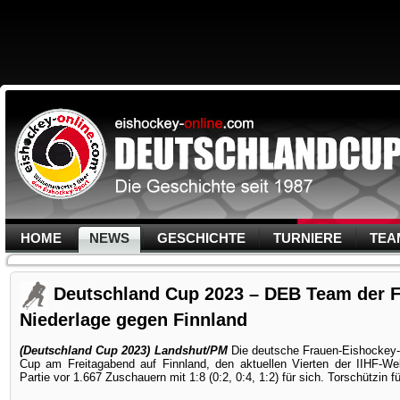
HOME
NEWS
GESCHICHTE
TURNIERE
TEA
Deutschland Cup 2023 – DEB Team der Fr
Niederlage gegen Finnland
(Deutschland Cup 2023) Landshut/PM
Die deutsche Frauen-Eishockey-
Cup am Freitagabend auf Finnland, den aktuellen Vierten der IIHF-Wel
Partie vor 1.667 Zuschauern mit 1:8 (0:2, 0:4, 1:2) für sich. Torschützi