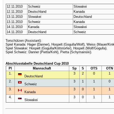
12.11.2010
Schweiz
Slowakei
12.11.2010
Deutschland
Kanada
13.11.2010
Slowakei
Deutschland
13.11.2010
Schweiz
Kanada
14.11.2010
Kanada
Slowakei
14.11.2010
Deutschland
Schweiz
Torschützen (Assistant):
Spiel Kanada: Hager (Danner), Hospelt (Gogulla/Wolf), Weiss (Mauer/Kin
Spiel Slowakei: Hospelt (Gogulla/Köttstorfer), Hospelt (Wolf/Gogulla).
Spiel Schweiz: Danner (Pietta/Kohl), Pietta (Schymainski).
Abschlusstabelle Deutschland Cup 2010
Pl
Mannschaft
Sp
S
OTS
OTN
1.
3
2
0
1
Deutschland
2.
3
1
1
0
Schweiz
3.
3
0
1
1
Kanada
4.
3
0
1
1
Slowakei