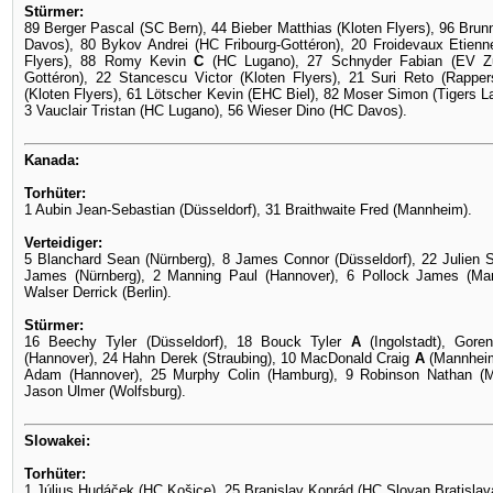
Stürmer:
89 Berger Pascal (SC Bern), 44 Bieber Matthias (Kloten Flyers), 96 Bru
Davos), 80 Bykov Andrei (HC Fribourg-Gottéron), 20 Froidevaux Etienn
Flyers), 88 Romy Kevin
C
(HC Lugano), 27 Schnyder Fabian (EV Zu
Gottéron), 22 Stancescu Victor (Kloten Flyers), 21 Suri Reto (Rapp
(Kloten Flyers), 61 Lötscher Kevin (EHC Biel), 82 Moser Simon (Tigers 
3 Vauclair Tristan (HC Lugano), 56 Wieser Dino (HC Davos).
Kanada:
Torhüter:
1 Aubin Jean-Sebastian (Düsseldorf), 31 Braithwaite Fred (Mannheim).
Verteidiger:
5 Blanchard Sean (Nürnberg), 8 James Connor (Düsseldorf), 22 Julien
James (Nürnberg), 2 Manning Paul (Hannover), 6 Pollock James (Ma
Walser Derrick (Berlin).
Stürmer:
16 Beechy Tyler (Düsseldorf), 18 Bouck Tyler
A
(Ingolstadt), Gore
(Hannover), 24 Hahn Derek (Straubing), 10 MacDonald Craig
A
(Mannheim)
Adam (Hannover), 25 Murphy Colin (Hamburg), 9 Robinson Nathan (M
Jason Ulmer (Wolfsburg).
Slowakei:
Torhüter:
1 Július Hudáček (HC Košice), 25 Branislav Konrád (HC Slovan Bratislav