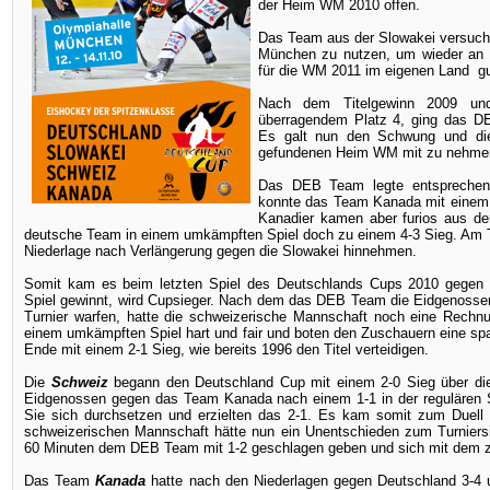
der Heim WM 2010 offen.
Das Team aus der Slowakei versuch
München zu nutzen, um wieder an d
für die WM 2011 im eigenen Land gu
Nach dem Titelgewinn 2009 u
überragendem Platz 4, ging das DEB
Es galt nun den Schwung und die
gefundenen Heim WM mit zu nehmen 
Das DEB Team legte entsprechend
konnte das Team Kanada mit einem 3-
Kanadier kamen aber furios aus de
deutsche Team in einem umkämpften Spiel doch zu einem 4-3 Sieg. Am 
Niederlage nach Verlängerung gegen die Slowakei hinnehmen.
Somit kam es beim letzten Spiel des Deutschlands Cups 2010 gege
Spiel gewinnt, wird Cupsieger. Nach dem das DEB Team die Eidgenosse
Turnier warfen, hatte die schweizerische Mannschaft noch eine Rechnu
einem umkämpften Spiel hart und fair und boten den Zuschauern eine 
Ende mit einem 2-1 Sieg, wie bereits 1996 den Titel verteidigen.
Die
Schweiz
begann den Deutschland Cup mit einem 2-0 Sieg über die
Eidgenossen gegen das Team Kanada nach einem 1-1 in der regulären Sp
Sie sich durchsetzen und erzielten das 2-1. Es kam somit zum Duell 
schweizerischen Mannschaft hätte nun ein Unentschieden zum Turniers
60 Minuten dem DEB Team mit 1-2 geschlagen geben und sich mit dem z
Das Team
Kanada
hatte nach den Niederlagen gegen Deutschland 3-4 