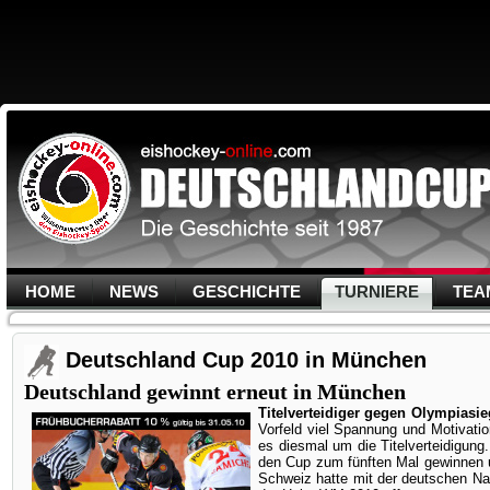
HOME
NEWS
GESCHICHTE
TURNIERE
TEA
Deutschland Cup 2010 in München
Deutschland gewinnt erneut in München
Titelverteidiger gegen Olympiasi
Vorfeld viel Spannung und Motivati
es diesmal um die Titelverteidigung
den Cup zum fünften Mal gewinnen
Schweiz hatte mit der deutschen N