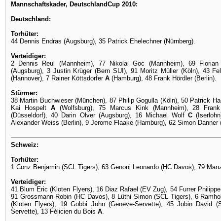
Mannschaftskader, DeutschlandCup 2010:
Deutschland:
Torhüter:
44 Dennis Endras (Augsburg), 35 Patrick Ehelechner (Nürnberg).
Verteidiger:
2 Dennis Reul (Mannheim), 77 Nikolai Goc (Mannheim), 69 Florian
(Augsburg), 3 Justin Krüger (Bern SUI), 91 Moritz Müller (Köln), 43 
(Hannover), 7 Rainer Köttsdorfer
A
(Hamburg), 48 Frank Hördler (Berlin).
Stürmer:
38 Martin Buchwieser (München), 87 Philip Gogulla (Köln), 50 Patrick Hage
Kai Hospelt
A
(Wolfsburg), 75 Marcus Kink (Mannheim), 28 Frank
(Düsseldorf), 40 Darin Olver (Augsburg), 16 Michael Wolf
C
(Iserloh
Alexander Weiss (Berlin), 9 Jerome Flaake (Hamburg), 62 Simon Danner (
Schweiz:
Torhüter:
1 Conz Benjamin (SCL Tigers), 63 Genoni Leonardo (HC Davos), 79 Manza
Verteidiger:
41 Blum Eric (Kloten Flyers), 16 Diaz Rafael (EV Zug), 54 Furrer Philipp
91 Grossmann Robin (HC Davos), 8 Lüthi Simon (SCL Tigers), 6 Ramhol
(Kloten Flyers), 19 Gobbi John (Geneve-Servette), 45 Jobin David 
Servette), 13 Félicien du Bois
A
.