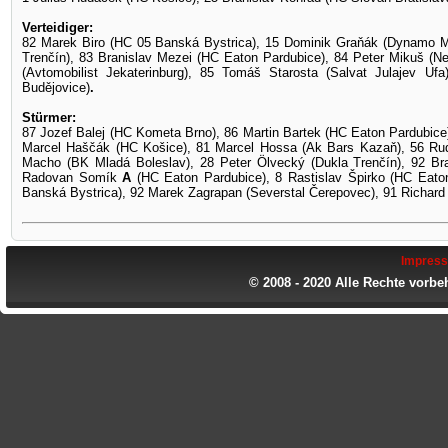
Verteidiger:
82 Marek Biro (HC 05 Banská Bystrica), 15 Dominik Graňák (Dynamo M
Trenčín), 83 Branislav Mezei (HC Eaton Pardubice), 84 Peter Mikuš (N
(Avtomobilist Jekaterinburg), 85 Tomáš Starosta (Salvat Julajev U
Budějovice)
.
Stürmer:
87 Jozef Balej (HC Kometa Brno), 86 Martin Bartek (HC Eaton Pardubice)
Marcel Haščák (HC Košice), 81 Marcel Hossa (Ak Bars Kazaň), 56 Rudo
Macho (BK Mladá Boleslav), 28 Peter Ölvecký (Dukla Trenčín), 92 Br
Radovan Somík
A
(HC Eaton Pardubice), 8 Rastislav Špirko (HC Eat
Banská Bystrica), 92 Marek Zagrapan (Severstal Čerepovec), 91 Richard
Impres
© 2008 - 2020 Alle Rechte vorbe