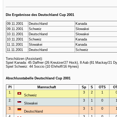
Die Ergebnisse des Deutschland Cup 2001
09.11.2001
Deutschland
Kanada
09.11.2001
Schweiz
Slowakei
10.11.2001
Deutschland
Slowakei
10.11.2001
Schweiz
Kanada
11.11.2001
Slowakei
Kanada
11.11.2001
Deutschland
Schweiz
Torschützen (Assistant):
Spiel Kanada: 45 Daffner (26 Kreutzer/27 Hock), 8 Aab (81 Mackay/21 Dyl
Spiel Schweiz: 44 Soccio (10 Ehrhoff/16 Hynes)
Abschlusstabelle Deutschland Cup 2001
Pl
Mannschaft
Sp
S
OTS
O
1.
3
2
1
Schweiz
2.
3
1
0
Slowakei
3.
3
1
0
Deutschland
4.
3
1
0