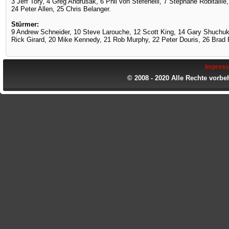
3 Jeff Tory, 4 Greg Andrusak, 6 Phil von Stefenelli, 7 Stéphane Robitaill
24 Peter Allen, 25 Chris Belanger.
Stürmer:
9 Andrew Schneider, 10 Steve Larouche, 12 Scott King, 14 Gary Shuchu
Rick Girard, 20 Mike Kennedy, 21 Rob Murphy, 22 Peter Douris, 26 Brad 
Impres
© 2008 - 2020 Alle Rechte vorbe