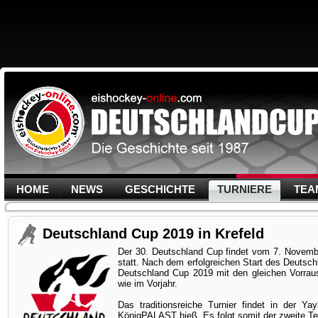
HOME
NEWS
GESCHICHTE
TURNIERE
TEA
Deutschland Cup 2019 in Krefeld
Der 30. Deutschland Cup findet vom 7. Novemb
statt. Nach dem erfolgreichen Start des Deutschl
Deutschland Cup 2019 mit den gleichen Vorrau
wie im Vorjahr.
Das traditionsreiche Turnier findet in der Y
KönigPALAST hieß. Es folgt somit der zweite Teil