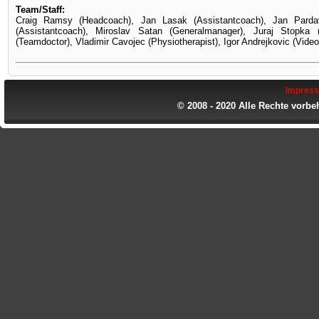
Team/Staff:
Craig Ramsy (Headcoach), Jan Lasak (Assistantcoach), Jan Pardav
(Assistantcoach), Miroslav Satan (Generalmanager), Juraj Stopk
(Teamdoctor), Vladimir Cavojec (Physiotherapist), Igor Andrejkovic (Vid
Impres
© 2008 - 2020 Alle Rechte vorbe