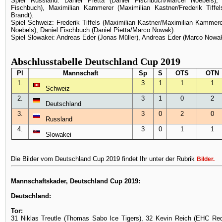
Spiel Russland: Daniel Pietta (Daniel Fischbuch/Marcel Noebels)
Fischbuch), Maximilian Kammerer (Maximilian Kastner/Frederik Tiffel
Brandt).
Spiel Schweiz: Frederik Tiffels (Maximilian Kastner/Maximilian Kammere
Noebels), Daniel Fischbuch (Daniel Pietta/Marco Nowak).
Spiel Slowakei: Andreas Eder (Jonas Müller), Andreas Eder (Marco Nowak
Abschlusstabelle Deutschland Cup 2019
Pl
Mannschaft
Sp
S
OTS
OTN
1.
3
1
1
1
Schweiz
2.
3
1
0
2
Deutschland
3.
3
0
2
0
Russland
4.
3
0
1
1
Slowakei
Die Bilder vom Deutschland Cup 2019 findet Ihr unter der Rubrik
Bilder
.
Mannschaftskader, Deutschland Cup 2019:
Deutschland:
Tor:
31 Niklas Treutle (Thomas Sabo Ice Tigers), 32 Kevin Reich (EHC Red