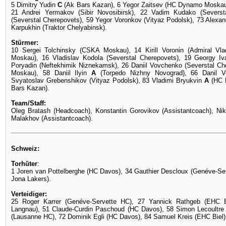
5 Dimitry Yudin
C
(Ak Bars Kazan), 6 Yegor Zaitsev (HC Dynamo Moska
21 Andrei Yermakov (Sibir Novosibirsk), 22 Vadim Kudako (Seversta
(Severstal Cherepovets), 59 Yegor Voronkov (Vityaz Podolsk), 73 Alexand
Karpukhin (Traktor Chelyabinsk).
Stürmer:
10 Sergei Tolchinsky (CSKA Moskau), 14 Kirill Voronin (Admiral Vl
Moskau), 16 Vladislav Kodola (Severstal Cherepovets), 19 Georgy I
Poryadin (Neftekhimik Niznekamsk), 26 Daniil Vovchenko (Severstal C
Moskau), 58 Daniil Ilyin
A
(Torpedo Nizhny Novograd), 66 Danil V
Svyatoslav Grebenshikov (Vityaz Podolsk), 83 Vladimi Bryukvin
A
(HC 
Bars Kazan).
Team/Staff:
Oleg Bratash (Headcoach), Konstantin Gorovikov (Assistantcoach), Niko
Malakhov (Assistantcoach).
Schweiz:
Torhüter
:
1 Joren van Pottelberghe (HC Davos), 34 Gauthier Descloux (Genéve-Serv
Jona Lakers).
Verteidiger:
25 Roger Karrer (Genéve-Servette HC), 27 Yannick Rathgeb (EHC 
Langnau), 51 Claude-Curdin Paschoud (HC Davos), 58 Simon Lecoultre 
(Lausanne HC), 72 Dominik Egli (HC Davos), 84 Samuel Kreis (EHC Biel)