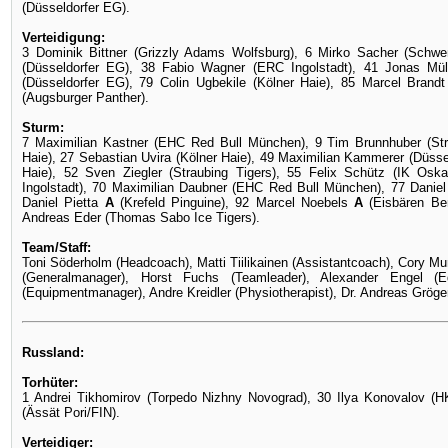
(Düsseldorfer EG).
Verteidigung:
3 Dominik Bittner (Grizzly Adams Wolfsburg), 6 Mirko Sacher (Sch
(Düsseldorfer EG), 38 Fabio Wagner (ERC Ingolstadt), 41 Jonas Müll
(Düsseldorfer EG), 79 Colin Ugbekile (Kölner Haie), 85 Marcel Brand
(Augsburger Panther).
Sturm:
7 Maximilian Kastner (EHC Red Bull München), 9 Tim Brunnhuber (Str
Haie), 27 Sebastian Uvira (Kölner Haie), 49 Maximilian Kammerer (Düsse
Haie), 52 Sven Ziegler (Straubing Tigers), 55 Felix Schütz (IK 
Ingolstadt), 70 Maximilian Daubner (EHC Red Bull München), 77 Danie
Daniel Pietta
A
(Krefeld Pinguine), 92 Marcel Noebels
A
(Eisbären Berl
Andreas Eder (Thomas Sabo Ice Tigers).
Team/Staff:
Toni Söderholm (Headcoach), Matti Tiilikainen (Assistantcoach), Cory M
(Generalmanager), Horst Fuchs (Teamleader), Alexander Engel (E
(Equipmentmanager), Andre Kreidler (Physiotherapist), Dr. Andreas Gröge
Russland:
Torhüter:
1 Andrei Tikhomirov (Torpedo Nizhny Novograd), 30 Ilya Konovalov (HK
(Ässät Pori/FIN).
Verteidiger: