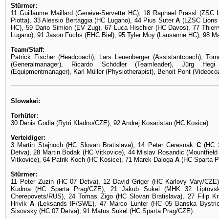
Stürmer:
11 Guillaume Maillard (Genéve-Servette HC), 18 Raphael Prassl (ZSC L
Piotta), 33 Alessio Bertaggia (HC Lugano), 44 Pius Suter
A
(LZSC Lions 
HC), 59 Dario Simion (EV Zug), 67 Luca Hischier (HC Davos), 77 Thier
Lugano), 91 Jason Fuchs (EHC Biel), 95 Tyler Moy (Lausanne HC), 98 M
Team/Staff:
Patrick Fischer (Headcoach), Lars Leuenberger (Assistantcoach), Tom
(Generalmanager), Ricardo Schödler (Teamleader), Jürg Hegi
(Equipmentmanager), Karl Müller (Physiotherapist), Benoit Pont (Videoco
Slowakei:
Torhüter:
30 Denis Godla (Rytri Kladno/CZE), 92 Andrej Kosaristan (HC Kosice).
Verteidiger:
3 Martin Stajnoch (HC Slovan Bratislava), 14 Peter Ceresnak
C
(HC S
Detva), 28 Martin Bodak (HC Vitkovice), 44 Mislav Rosandic (Mountfiel
Vitkovice), 64 Patrik Koch (HC Kosice), 71 Marek Daloga
A
(HC Sparta P
Stürmer:
11 Peter Zuzin (HC 07 Detva), 12 David Griger (HC Karlovy Vary/CZE)
Kudrna (HC Sparta Prag/CZE), 21 Jakub Sukel (MHK 32 Liptovsk
Cherepovets/RUS), 24 Tomas Zigo (HC Slovan Bratislava), 27 Filip K
Hrivik
A
(Leksands IF/SWE), 47 Marco Lunter (HC 05 Banska Bystrica)
Sisovsky (HC 07 Detva), 91 Matus Sukel (HC Sparta Prag/CZE).