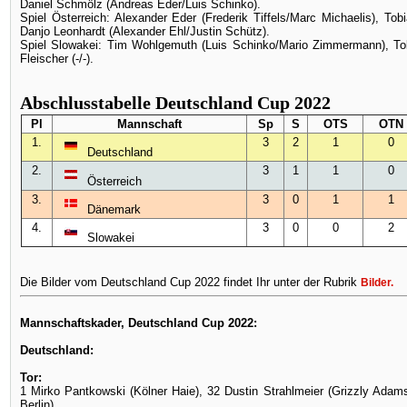
Daniel Schmölz (Andreas Eder/Luis Schinko).
Spiel Österreich: Alexander Eder (Frederik Tiffels/Marc Michaelis), Tobi
Danjo Leonhardt (Alexander Ehl/Justin Schütz).
Spiel Slowakei: Tim Wohlgemuth (Luis Schinko/Mario Zimmermann), Tob
Fleischer (-/-).
Abschlusstabelle Deutschland Cup 2022
Pl
Mannschaft
Sp
S
OTS
OTN
1.
3
2
1
0
Deutschland
2.
3
1
1
0
Österreich
3.
3
0
1
1
Dänemark
4.
3
0
0
2
Slowakei
Die Bilder vom Deutschland Cup 2022 findet Ihr unter der Rubrik
Bilder
.
Mannschaftskader, Deutschland Cup 2022:
Deutschland:
Tor:
1 Mirko Pantkowski (Kölner Haie), 32 Dustin Strahlmeier (Grizzly Adam
Berlin).