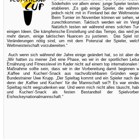
Söderholm vor allem eines: junge Spieler teste
etablieren. „Es gab einige Spieler, die währ
jedoch nicht mit in Finnland bei der Weltmeiste
Beim Turnier im November können wir sehen, wi
zurechtkommen. Taktisch werden wir im Vergl
Natürlich testen wir während eines solchen Tu
einigen Ideen. Die kämpferische Einstellung und das Tempo, das wird j
mehr darum, einige taktischen Nuancen zu justieren. Das Spiel is
Veränderungen nötig sind, um mit dem Potenzial der Spieler, welch
Weltmeisterschaft vorzubereiten.“
Auch wenn sich während der Jahre einige geändert hat, so ist aber d
„Wir hatten zu meiner Zeit eine Phase, wo wir in der sportlichen Leit
Ernährung und Fitnesslevel im Kader nicht auf einem top internationale
Maßnahme sollte sein, dass wir in der Vorbereitung damit beginnen w
‚Kaffee und Kuchen‘-Snack aus nachvollziehbaren Gründen wegzu
Bundestrainer Uwe Krupp. „Der Spieltag kommt und ein Spieler nach d
denn der ‚Kaffee und Kuchen‘ für die Mannschaft sei?! Es war eindeu
Spieltag nicht wegzudenken war. Und wenn mich nicht alles täuscht, hab
und Kuchen‘-Snack als festen Bestandteil der Spielvorbe
Eishockeynationalmannschaft.“