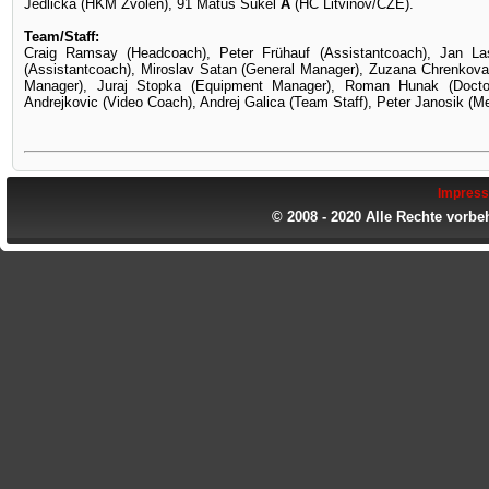
Jedlicka (HKM Zvolen), 91 Matus Sukel
A
(HC Litvinov/CZE).
Team/Staff:
Craig Ramsay (Headcoach), Peter Frühauf (Assistantcoach), Jan La
(Assistantcoach), Miroslav Satan (General Manager), Zuzana Chrenkov
Manager), Juraj Stopka (Equipment Manager), Roman Hunak (Doctor),
Andrejkovic (Video Coach), Andrej Galica (Team Staff), Peter Janosik (M
Impres
© 2008 - 2020 Alle Rechte vorbe