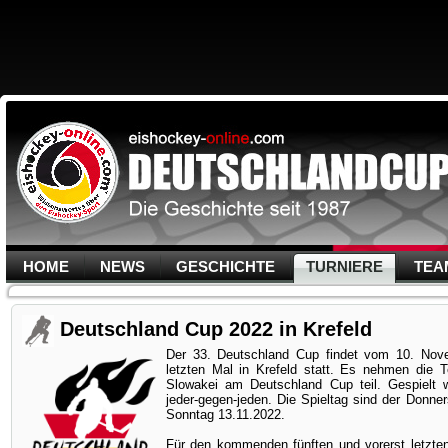
HOME
NEWS
GESCHICHTE
TURNIERE
TEA
Deutschland Cup 2022 in Krefeld
Der 33. Deutschland Cup findet vom 10. No
letzten Mal in Krefeld statt. Es nehmen die
Slowakei am Deutschland Cup teil. Gespielt w
jeder-gegen-jeden. Die Spieltag sind der Donn
Sonntag 13.11.2022.
Für den kommenden fünften und vorerst letzte