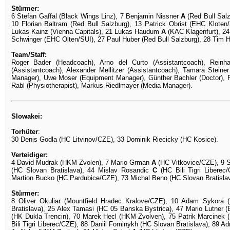
Stürmer:
6 Stefan Gaffal (Black Wings Linz), 7 Benjamin Nissner
A
(Red Bull Salz
10 Florian Baltram (Red Bull Salzburg), 13 Patrick Obrist (EHC Kloten
Lukas Kainz (Vienna Capitals), 21 Lukas Haudum
A
(KAC Klagenfurt), 2
Schwinger (EHC Olten/SUI), 27 Paul Huber (Red Bull Salzburg), 28 Tim H
Team/Staff:
Roger Bader (Headcoach), Arno del Curto (Assistantcoach), Reinha
(Assistantcoach), Alexander Mellitzer (Assistantcoach), Tamara Stein
Manager), Uwe Moser (Equipment Manager), Günther Bachler (Doctor), Phi
Rabl (Physiotherapist), Markus Riedlmayer (Media Manager).
Slowakei:
Torhüter
:
30 Denis Godla (HC Litvinov/CZE), 33 Dominik Riecicky (HC Kosice).
Verteidiger:
4 David Mudrak (HKM Zvolen), 7 Mario Grman
A
(HC Vitkovice/CZE), 9 S
(HC Slovan Bratislava), 44 Mislav Rosandic
C
(HC Bili Tigri Liberec
Martion Bucko (HC Pardubice/CZE), 73 Michal Beno (HC Slovan Bratislav
Stürmer:
8 Oliver Okuliar (Mountfield Hradec Kralove/CZE), 10 Adam Sykora 
Bratislava), 25 Alex Tamasi (HC 05 Banska Bystrica), 47 Mario Lutner
(HK Dukla Trencin), 70 Marek Hecl (HKM Zvolven), 75 Patrik Marcinek
Bili Tigri Liberec/CZE), 88 Daniil Fominykh (HC Slovan Bratislava), 89 