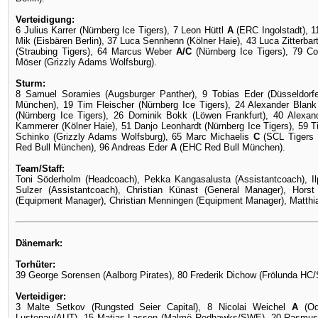
Verteidigung:
6 Julius Karrer (Nürnberg Ice Tigers), 7 Leon Hüttl
A
(ERC Ingolstadt), 
Mik (Eisbären Berlin), 37 Luca Sennhenn (Kölner Haie), 43 Luca Zitterb
(Straubing Tigers), 64 Marcus Weber
A/C
(Nürnberg Ice Tigers), 79 Co
Möser (Grizzly Adams Wolfsburg).
Sturm:
8 Samuel Soramies (Augsburger Panther), 9 Tobias Eder (Düsseldorf
München), 19 Tim Fleischer (Nürnberg Ice Tigers), 24 Alexander Blan
(Nürnberg Ice Tigers), 26 Dominik Bokk (Löwen Frankfurt), 40 Alexan
Kammerer (Kölner Haie), 51 Danjo Leonhardt (Nürnberg Ice Tigers), 59
Schinko (Grizzly Adams Wolfsburg), 65 Marc Michaelis
C
(SCL Tigers 
Red Bull München), 96 Andreas Eder
A
(EHC Red Bull München).
Team/Staff:
Toni Söderholm (Headcoach), Pekka Kangasalusta (Assistantcoach), Il
Sulzer (Assistantcoach), Christian Künast (General Manager), Hors
(Equipment Manager), Christian Menningen (Equipment Manager), Matthi
Dänemark:
Torhüter:
39 George Sorensen (Aalborg Pirates), 80 Frederik Dichow (Frölunda HC
Verteidiger:
3 Malte Setkov (Rungsted Seier Capital), 8 Nicolai Weichel
A
(Od
Lustenau/AUT), 15 Matias Lassen (Malmö Redhawks/SWE), 20 Rasmus L