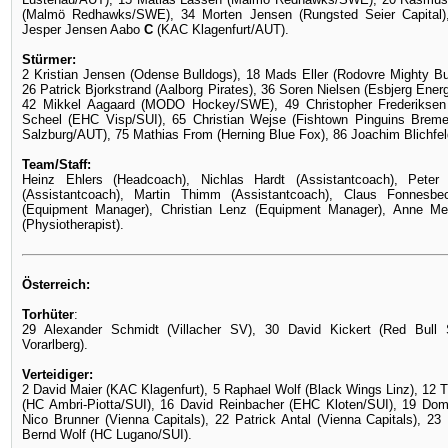
(Malmö Redhawks/SWE), 34 Morten Jensen (Rungsted Seier Capital),
Jesper Jensen Aabo
C
(KAC Klagenfurt/AUT).
Stürmer:
2 Kristian Jensen (Odense Bulldogs), 18 Mads Eller (Rodovre Mighty Bul
26 Patrick Bjorkstrand (Aalborg Pirates), 36 Soren Nielsen (Esbjerg Ener
42 Mikkel Aagaard (MODO Hockey/SWE), 49 Christopher Frederiksen 
Scheel (EHC Visp/SUI), 65 Christian Wejse (Fishtown Pinguins Breme
Salzburg/AUT), 75 Mathias From (Herning Blue Fox), 86 Joachim Blichfe
Team/Staff:
Heinz Ehlers (Headcoach), Nichlas Hardt (Assistantcoach), Peter 
(Assistantcoach), Martin Thimm (Assistantcoach), Claus Fonnesb
(Equipment Manager), Christian Lenz (Equipment Manager), Anne Me
(Physiotherapist).
Österreich:
Torhüter
:
29 Alexander Schmidt (Villacher SV), 30 David Kickert (Red Bull 
Vorarlberg).
Verteidiger:
2 David Maier (KAC Klagenfurt), 5 Raphael Wolf (Black Wings Linz), 12 
(HC Ambri-Piotta/SUI), 16 David Reinbacher (EHC Kloten/SUI), 19 Dom
Nico Brunner (Vienna Capitals), 22 Patrick Antal (Vienna Capitals), 
Bernd Wolf (HC Lugano/SUI).