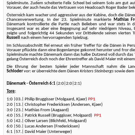
Spielminute. Zudem scheiterte Felix Scheel bei seinem Solo am gut au
Vorauer, der auch heute das Vertrauen von Headcoach Roger Bader be
Österreich kam wacher und aggressiver aus der Kabine, doch die Dänen e
Chancenverwertung. In der 23. Spielminute markierte
Mathias F
Dänemark kontrollierte die Partie nach Belieben und war stets in 
Insgesamt war es aber eine Begegnung auf sehr niedrigem Niveau, b
zeigte und folgerichtig 44 Sekunden vor Drittelende seinen vierten 
Russell
nach einem hervorragenden Spielzug.
Im Schlussabschnitt fiel erneut ein früher Treffer für die Dänen in Pe
Vorauer pflückte dann eine Bogenlampe gekonnt herunter und fror die S
Spielminute machte Dänemark dann das halbe Dutzend voll durch das
gelang Österreich doch noch der Ehrentreffer als David Maier mit einem
Die Ehrung der besten Spieler jeder Mannschaft nahm die Lan
Schloder
vor: er überreichte dem Dänen
Kristers Steinbergs
sowie dem 
Dänemark - Österreich 6:1
(2:0|2:0|2:1)
Tore
:
1:0 |03.| Philip Bruggisser (Molgaard, Kjaer)
PP1
2:0 |13.| Christopher Fredericksen (Andersen, Kjaer)
3:0 |23.| Mathias From (Aagaard)
4:0 |55.| Patrick Russell (Bruggisser, Molgaard)
PP1
5:0 |42.| Oliver Larsen (Blichfeld, Molgaard)
6:0 |50.| Lucas Andersen (Fredericksen)
6:1 |57.| David Maier (Unterweger)