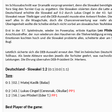
Im Schlussabschnitt war Dramatik vorprogrammiert, denn die Slowakei benötigte
Tore Sieg den Turnier-Cup zu ergattern. Die Slowaken visierten dann die Latte
Deutschland erhöhte die Slowakei auf 0:2 durch Lukas Cingel in der 43. Spi
Slowakei neuer Titelträger und die DEB-Auswahl musste eine Antwort finden. 
warf alles in die Waagschale, doch die Chancenverwertung war mehr als
Überlegenheit wollte die Scheibe einfach nicht vorbei am slowakischen Teufelsker
Erst in der 57. Spielminute, wieder im Powerplay, erlöste Kapitän
Leo Pföde
Anschlusstreffer, der nun wiederum den Hausherren die Titelverteidigung ermö
Emotionen kochten hoch und die Slowakei probierte alles, scheiterte aber am
Bugl.
Letztlich sicherte sich die DEB-Auswahl erneut den Titel im heimischen Deuts
Tollhaus. Als beste Akteure wurden jeweils die Torhüter geehrt, was nachvo
Leistungen. Die Ehrung übernahm DEB-Präsident Dr. Mertens.
Deutschland - Slowakei 1:2
(0:1|0:0|1:1)
Tore
:
0:1 |02.| Matej Kaslik (Balaz)
0:2 |43.| Lukas Cingel (Ceresnak, Okuliar)
PP1
1:2 |56.| Leo Pföderl (Eder T.)
PP1
Best Player of the game
: