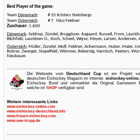
Best Player of the game
:
Team
Dänemark
: # 35 Kristers Steinbergs
Team
Österreich
: # 7 Nico Feldner
Zuschauer
: 1.600
Dänemark
:
Seldrup
, Zündel, Bruggisser, Aagaard, Russell, From, Laurid
Blichfeld, Lauridsen O., Koch, Scheel, Wejse, Meyer, Larsen, Andersen, 
Österreich
:
Müller
, Zündel, Wolf, Feldner, Achermann, Huber, Maier, U
Rohrer, Zwerger, Stapelfeld, Wimmer, Rebernig, Harnisch, Peeters, Wür
Neubauer.
Die Webseite vom
Deutschland Cup
ist ein Projekt v
deutschen Eishockey Magazin im Internet.
eishockey-online
Eishockey Bund und vermarktet die Original Gameworn Ei
welche im
verfügbar sind.
SHOP
Weitere interessante Links
www.eishockey-online.com
www.eishockey-deutschland.info
www.frauen-eishockey.com
www.uwe-krupp.de