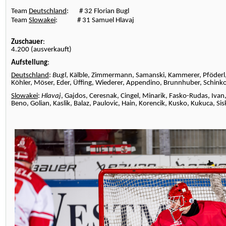
Team
Deutschland
: # 32 Florian Bugl
Team
Slowakei
: # 31 Samuel Hlavaj
Zuschauer
:
4.200 (ausverkauft)
Aufstellung
:
Deutschland
:
Bugl
, Kälble, Zimmermann, Samanski, Kammerer, Pföderl, 
Köhler, Möser, Eder, Üffing, Wiederer, Appendino, Brunnhuber, Schinko
Slowakei
:
Hlavaj
, Gajdos, Ceresnak, Cingel, Minarik, Fasko-Rudas, Iva
Beno, Golian, Kaslik, Balaz, Paulovic, Hain, Korencik, Kusko, Kukuca, Sis