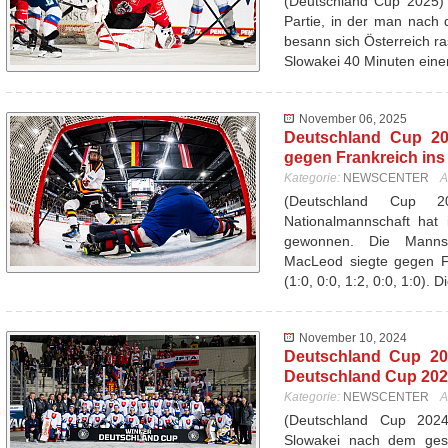
(Deutschland Cup 2025) 
Partie, in der man nach d
besann sich Österreich ra
Slowakei 40 Minuten ein
November 06, 2025
Deutschland Cup 20
gegen Frankreich ins
Kategorie:
NEWSCENTER
A
(Deutschland Cup 
Nationalmannschaft hat 
gewonnen. Die Mannsc
MacLeod siegte gegen Fr
(1:0, 0:0, 1:2, 0:0, 1:0). 
November 10, 2024
Deutschland Cup 20
Deutschland Cup 20
Kategorie:
NEWSCENTER
A
(Deutschland Cup 20
Slowakei nach dem ges