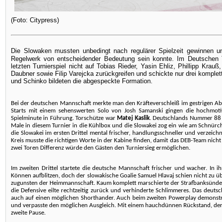
(Foto: Citypress)
Die Slowaken mussten unbedingt nach regulärer Spielzeit gewinnen un
Regelwerk von entscheidender Bedeutung sein konnte. Im Deutschen
letzten Turnierspiel nicht auf Tobias Rieder, Yasin Ehliz, Phillipp Kra
Daubner sowie Filip Varejcka zurückgreifen und schickte nur drei komple
und Schinko bildeten die abgespeckte Formation.
Bei der deutschen Mannschaft merkte man den Kräfteverschleiß im gestrigen Abe
Starts mit einem sehenswerten Solo von Josh Samanski gingen die hochmoti
Spielminute in Führung. Torschütze war
Matej Kaslik
. Deutschlands Nummer 88 
Male in diesem Turnier in die Kühlbox und die Slowakei zog ein wie am Schnürc
die Slowakei im ersten Drittel mental frischer, handlungsschneller und verzeic
Kreis musste die richtigen Worte in der Kabine finden, damit das DEB-Team nicht 
zwei Toren Differenz würde den Gästen den Turniersieg ermöglichen.
Im zweiten Drittel startete die deutsche Mannschaft frischer und wacher. In i
Können aufblitzen, doch der slowakische Goalie Samuel Hlavaj schien nicht zu ü
zugunsten der Heimmannschaft. Kaum komplett marschierte der Strafbanksünder J
die Defensive eilte rechtzeitig zurück und verhinderte Schlimmeres. Das deutsch
auch auf einen möglichen Shorthander. Auch beim zweiten Powerplay demonstri
und verpasste den möglichen Ausgleich. Mit einem hauchdünnen Rückstand, der i
zweite Pause.