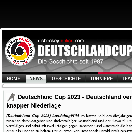
HOME
NEWS
GESCHICHTE
TURNIERE
TEA
Deutschland Cup 2023 - Deutschland verte
knapper Niederlage
(Deutschland Cup 2023) Landshugt/PM
Im letzten Spiel des diesjähri
zwischen dem Gastgeber und Titelverteidiger Deutschland und der Slowakei. Das
verteidigen und schuf mit zwei Erfolgen gegen Dänemark und Österreich die ide
erneut in Händen zu halten. Der Auswahl von Headcoach Harold Kreis genügte 