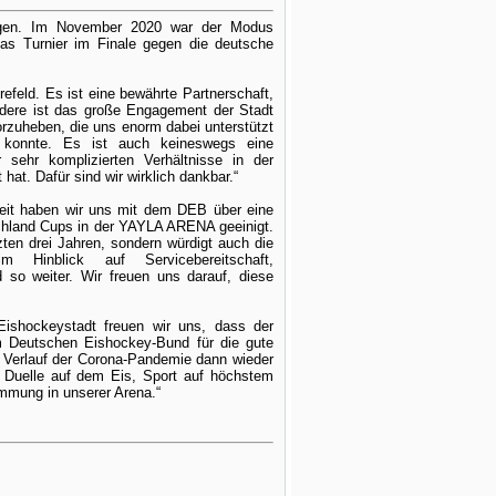
agen. Im November 2020 war der Modus
 das Turnier im Finale gegen die deutsche
efeld. Es ist eine bewährte Partnerschaft,
ondere ist das große Engagement der Stadt
rzuheben, die uns enorm dabei unterstützt
 konnte. Es ist auch keineswegs eine
sehr komplizierten Verhältnisse in der
hat. Dafür sind wir wirklich dankbar.“
eit haben wir uns mit dem DEB über eine
schland Cups in der YAYLA ARENA geeinigt.
zten drei Jahren, sondern würdigt auch die
 Hinblick auf Servicebereitschaft,
 so weiter. Wir freuen uns darauf, diese
 Eishockeystadt freuen wir uns, dass der
m Deutschen Eishockey-Bund für die gute
 Verlauf der Corona-Pandemie dann wieder
 Duelle auf dem Eis, Sport auf höchstem
immung in unserer Arena.“