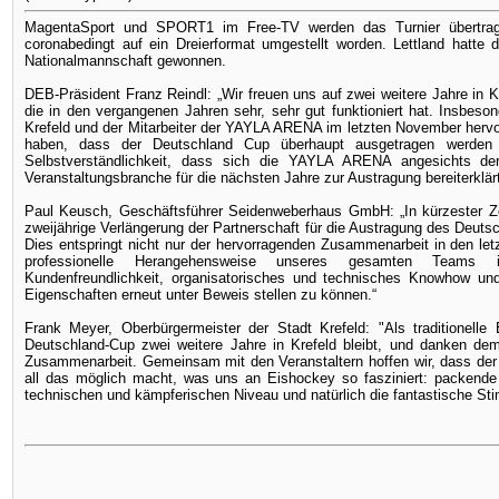
MagentaSport und SPORT1 im Free-TV werden das Turnier übertr
coronabedingt auf ein Dreierformat umgestellt worden. Lettland hatte
Nationalmannschaft gewonnen.
DEB-Präsident Franz Reindl: „Wir freuen uns auf zwei weitere Jahre in Kr
die in den vergangenen Jahren sehr, sehr gut funktioniert hat. Insbes
Krefeld und der Mitarbeiter der YAYLA ARENA im letzten November hervo
haben, dass der Deutschland Cup überhaupt ausgetragen werden
Selbstverständlichkeit, dass sich die YAYLA ARENA angesichts der 
Veranstaltungsbranche für die nächsten Jahre zur Austragung bereiterklärt 
Paul Keusch, Geschäftsführer Seidenweberhaus GmbH: „In kürzester Z
zweijährige Verlängerung der Partnerschaft für die Austragung des Deut
Dies entspringt nicht nur der hervorragenden Zusammenarbeit in den let
professionelle Herangehensweise unseres gesamten Teams im
Kundenfreundlichkeit, organisatorisches und technisches Knowhow und
Eigenschaften erneut unter Beweis stellen zu können.“
Frank Meyer, Oberbürgermeister der Stadt Krefeld: "Als traditionelle
Deutschland-Cup zwei weitere Jahre in Krefeld bleibt, und danken de
Zusammenarbeit. Gemeinsam mit den Veranstaltern hoffen wir, dass der
all das möglich macht, was uns an Eishockey so fasziniert: packende
technischen und kämpferischen Niveau und natürlich die fantastische St