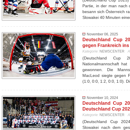
(Deutschland Cup 2025) 
Partie, in der man nach d
besann sich Österreich ra
Slowakei 40 Minuten ein
November 06, 2025
Deutschland Cup 20
gegen Frankreich ins
Kategorie:
NEWSCENTER
A
(Deutschland Cup 
Nationalmannschaft hat 
gewonnen. Die Mannsc
MacLeod siegte gegen Fr
(1:0, 0:0, 1:2, 0:0, 1:0). 
November 10, 2024
Deutschland Cup 20
Deutschland Cup 20
Kategorie:
NEWSCENTER
A
(Deutschland Cup 20
Slowakei nach dem ges