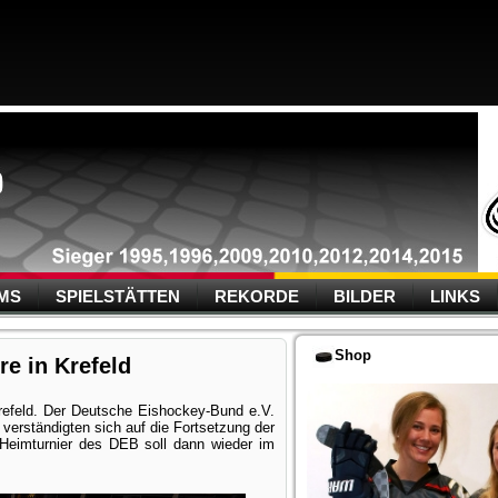
MS
SPIELSTÄTTEN
REKORDE
BILDER
LINKS
Shop
re in Krefeld
Krefeld. Der Deutsche Eishockey-Bund e.V.
erständigten sich auf die Fortsetzung der
Heimturnier des DEB soll dann wieder im