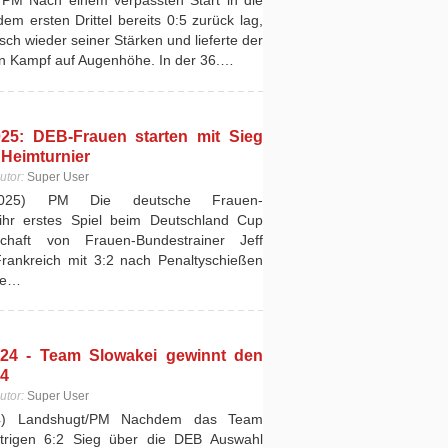
PM Nach einem verpassten Start in die
em ersten Drittel bereits 0:5 zurück lag,
sch wieder seiner Stärken und lieferte der
en Kampf auf Augenhöhe. In der 36.…
25: DEB-Frauen starten mit Sieg
 Heimturnier
utor:
Super User
2025) PM Die deutsche Frauen-
ihr erstes Spiel beim Deutschland Cup
haft von Frauen-Bundestrainer Jeff
ankreich mit 3:2 nach Penaltyschießen
Die…
24 - Team Slowakei gewinnt den
24
utor:
Super User
24) Landshugt/PM Nachdem das Team
trigen 6:2 Sieg über die DEB Auswahl