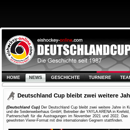
HOME
NEWS
GESCHICHTE
TURNIERE
TEA
Deutschland Cup bleibt zwei weitere Jah
(Deutschland Cup)
Der Deutschland Cup bleibt zwei weitere Jahre in 
und die Seidenweberhaus GmbH, Betreiber der YAYLA ARENA in Krefeld, v
Partnerschaft für die Austragungen im November 2021 und 2022. Das 
gewohnten Vierer-Format mit drei internationalen Gegnern stattfinden.