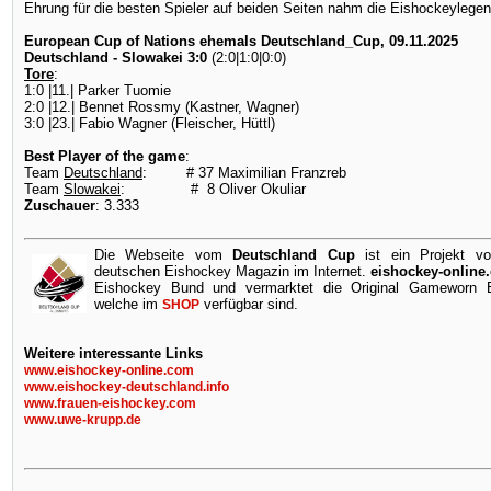
Ehrung für die besten Spieler auf beiden Seiten nahm die Eishockeylegen
European Cup of Nations ehemals Deutschland_Cup, 09.11.2025
Deutschland - Slowakei 3:0
(2:0|1:0|0:0)
Tore
:
1:0 |11.| Parker Tuomie
2:0 |12.| Bennet Rossmy (Kastner, Wagner)
3:0 |23.| Fabio Wagner (Fleischer, Hüttl)
Best Player of the game
:
Team
Deutschland
: # 37 Maximilian Franzreb
Team
Slowakei
: # 8 Oliver Okuliar
Zuschauer
: 3.333
Die Webseite vom
Deutschland Cup
ist ein Projekt v
deutschen Eishockey Magazin im Internet.
eishockey-online
Eishockey Bund und vermarktet die Original Gameworn Ei
welche im
verfügbar sind.
SHOP
Weitere interessante Links
www.eishockey-online.com
www.eishockey-deutschland.info
www.frauen-eishockey.com
www.uwe-krupp.de