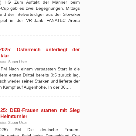
5) HG Zum Auftakt der Männer beim
d-Cup gab es zwei Begegnungen. Mittags
und der Titelverteidiger aus der Slowakei
spiel in der VR-Bank FANATEC Arena
25: Österreich unterliegt der
klar
utor:
Super User
PM Nach einem verpassten Start in die
em ersten Drittel bereits 0:5 zurück lag,
sch wieder seiner Stärken und lieferte der
en Kampf auf Augenhöhe. In der 36.…
25: DEB-Frauen starten mit Sieg
 Heimturnier
utor:
Super User
2025) PM Die deutsche Frauen-
ihr erstes Spiel beim Deutschland Cup