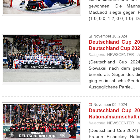
gewonnen. Die Mannsc
MacLeod siegte gegen Fr
(1:0, 0:0, 1:2, 0:0, 1:0). 
November 10, 2024
Deutschland Cup 20
Deutschland Cup 20
Kategorie:
NEWSCENTER
A
(Deutschland Cup 20
Slowakei nach dem ges
bereits als Sieger des d
ging es im abschließend
Ausgeglichene Partie…
November 09, 2024
Deutschland Cup 20
Nationalmannschaft 
Kategorie:
NEWSCENTER
A
(Deutschland Cup 2024) 
Frauen Eishockey Nati