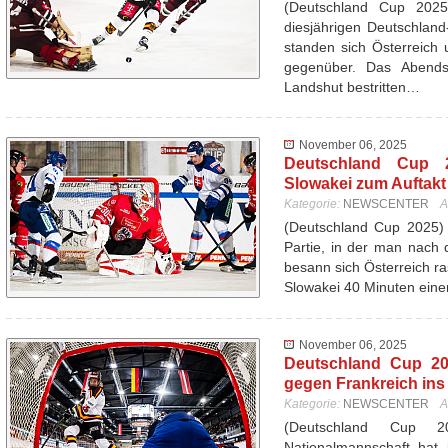
(Deutschland Cup 202
diesjährigen Deutschlan
standen sich Österreich 
gegenüber. Das Abend
Landshut bestritten…
November 06, 2025
Deutschland Cup 20
Slowakei zum Auftakt 
Kategorie:
NEWSCENTER
A
(Deutschland Cup 2025) 
Partie, in der man nach d
besann sich Österreich ra
Slowakei 40 Minuten ein
November 06, 2025
Deutschland Cup 20
gegen Frankreich ins
Kategorie:
NEWSCENTER
A
(Deutschland Cup 
Nationalmannschaft hat 