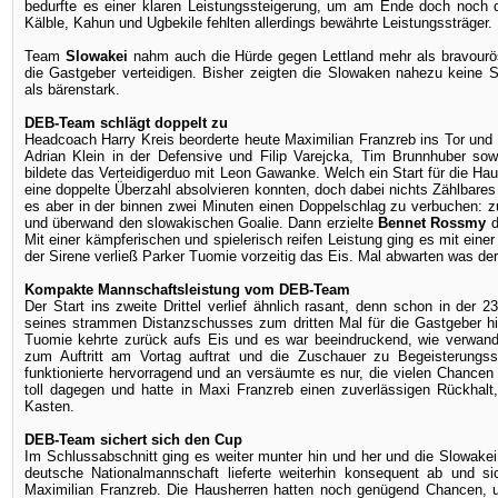
bedurfte es einer klaren Leistungssteigerung, um am Ende doch noch 
Kälble, Kahun und Ugbekile fehlten allerdings bewährte Leistungssträger.
Team
Slowakei
nahm auch die Hürde gegen Lettland mehr als bravourös 
die Gastgeber verteidigen. Bisher zeigten die Slowaken nahezu keine 
als bärenstark.
DEB-Team schlägt doppelt zu
Headcoach Harry Kreis beorderte heute Maximilian Franzreb ins Tor und b
Adrian Klein in der Defensive und Filip Varejcka, Tim Brunnhuber sow
bildete das Verteidigerduo mit Leon Gawanke. Welch ein Start für die Hau
eine doppelte Überzahl absolvieren konnten, doch dabei nichts Zählbar
es aber in der binnen zwei Minuten einen Doppelschlag zu verbuchen: zu
und überwand den slowakischen Goalie. Dann erzielte
Bennet Rossmy
d
Mit einer kämpferischen und spielerisch reifen Leistung ging es mit eine
der Sirene verließ Parker Tuomie vorzeitig das Eis. Mal abwarten was der
Kompakte Mannschaftsleistung vom DEB-Team
Der Start ins zweite Drittel verlief ähnlich rasant, denn schon in der 
seines strammen Distanzschusses zum dritten Mal für die Gastgeber hi
Tuomie kehrte zurück aufs Eis und es war beeindruckend, wie verwand
zum Auftritt am Vortag auftrat und die Zuschauer zu Begeisterungss
funktionierte hervorragend und an versäumte es nur, die vielen Chance
toll dagegen und hatte in Maxi Franzreb einen zuverlässigen Rückhal
Kasten.
DEB-Team sichert sich den Cup
Im Schlussabschnitt ging es weiter munter hin und her und die Slowak
deutsche Nationalmannschaft lieferte weiterhin konsequent ab und 
Maximilian Franzreb. Die Hausherren hatten noch genügend Chancen, 