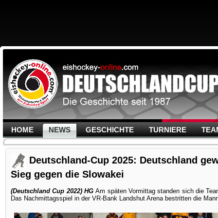
HOME
NEWS
GESCHICHTE
TURNIERE
TEA
Deutschland-Cup 2025: Deutschland gew
Sieg gegen die Slowakei
(Deutschland Cup 2022) HG
Am späten Vormittag standen sich die Team
Das Nachmittagsspiel in der VR-Bank Landshut Arena bestritten die Man