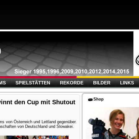
MS
SPIELSTÄTTEN
REKORDE
BILDER
LINKS
Shop
innt den Cup mit Shutout
s von Österreich und Lettland gegenüber.
nschaften von Deutschland und Slowakei.