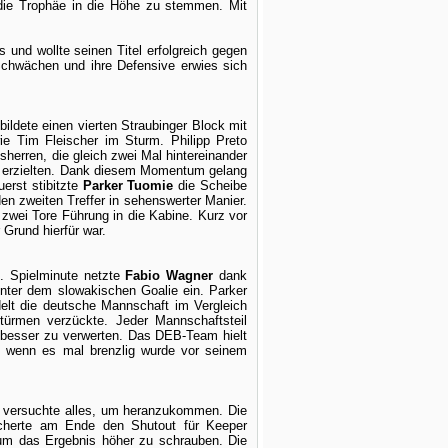
die Trophäe in die Höhe zu stemmen. Mit
und wollte seinen Titel erfolgreich gegen
Schwächen und ihre Defensive erwies sich
ildete einen vierten Straubinger Block mit
ie Tim Fleischer im Sturm. Philipp Preto
sherren, die gleich zwei Mal hintereinander
es erzielten. Dank diesem Momentum gelang
erst stibitzte
Parker Tuomie
die Scheibe
en zweiten Treffer in sehenswerter Manier.
r zwei Tore Führung in die Kabine. Kurz vor
 Grund hierfür war.
23. Spielminute netzte
Fabio Wagner
dank
nter dem slowakischen Goalie ein. Parker
elt die deutsche Mannschaft im Vergleich
türmen verzückte. Jeder Mannschaftsteil
n besser zu verwerten. Das DEB-Team hielt
t, wenn es mal brenzlig wurde vor seinem
ei versuchte alles, um heranzukommen. Die
sicherte am Ende den Shutout für Keeper
um das Ergebnis höher zu schrauben. Die