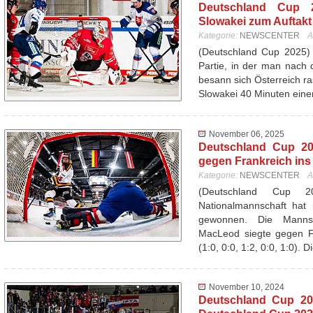
Deutschland Cup 20
Slowakei zum Auftakt 
Kategorie:
NEWSCENTER
A
(Deutschland Cup 2025) 
Partie, in der man nach d
besann sich Österreich ra
Slowakei 40 Minuten ein
November 06, 2025
Deutschland Cup 20
gegen Frankreich ins
Kategorie:
NEWSCENTER
A
(Deutschland Cup 
Nationalmannschaft hat 
gewonnen. Die Mannsc
MacLeod siegte gegen Fr
(1:0, 0:0, 1:2, 0:0, 1:0). 
November 10, 2024
Deutschland Cup 20