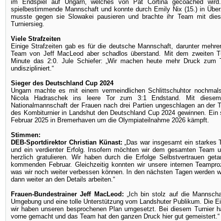
im Endspiel auf Ungarn, welches von Pat Cortina gecoached wird.
spielbestimmende Mannschaft und konnte durch Emily Nix (15.) in Über
musste gegen sie Slowakei pausieren und brachte ihr Team mit di
Turniersieg.
Viele Strafzeiten
Einige Strafzeiten gab es für die deutsche Mannschaft, darunter mehrer
Team von Jeff MacLeod aber schadlos überstand. Mit dem zweiten Turn
Minute das 2:0. Jule Schiefer: „Wir machen heute mehr Druck zum To
undiszipliniert.“
Sieger des Deutschland Cup 2024
Ungarn machte es mit einem vermeindlichen Schlittschuhtor nochmal
Nicola Hadraschek ins leere Tor zum 3:1 Endstand. Mit diesem
Nationalmannschaft der Frauen nach drei Partien ungeschlagen an der 
des Kombiturnier in Landshut den Deutschland Cup 2024 gewinnen. Ein s
Februar 2025 in Bremerhaven um die Olympiateilnahme 2026 kämpft.
Stimmen:
DEB-Sportdirektor Christian Künast:
„Das war insgesamt ein starkes 
und ein verdienter Erfolg. Insofern möchten wir dem gesamten Team u
herzlich gratulieren. Wir haben durch die Erfolge Selbstvertrauen ge
kommenden Februar. Gleichzeitig konnten wir unsere internen Teampro
was wir noch weiter verbessen können. In den nächsten Tagen werden wi
dann weiter an den Details arbeiten.“
Frauen-Bundestrainer Jeff MacLeod:
„Ich bin stolz auf die Mannschaf
Umgebung und eine tolle Unterstützung vom Landshuter Publikum. Die Ei
wir haben unseren besprochenen Plan umgesetzt. Bei diesem Turnier ha
vorne gemacht und das Team hat den ganzen Druck hier gut gemeistert.“