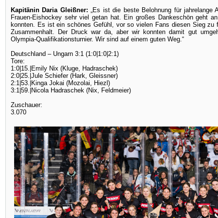
Kapitänin Daria Gleißner:
„Es ist die beste Belohnung für jahrelange 
Frauen-Eishockey sehr viel getan hat. Ein großes Dankeschön geht an 
konnten. Es ist ein schönes Gefühl, vor so vielen Fans diesen Sieg zu 
Zusammenhalt. Der Druck war da, aber wir konnten damit gut umgehe
Olympia-Qualifikationsturnier. Wir sind auf einem guten Weg.“
Deutschland – Ungarn 3:1 (1:0|1:0|2:1)
Tore:
1:0|15.|Emily Nix (Kluge, Hadraschek)
2:0|25.|Jule Schiefer (Hark, Gleissner)
2:1|53.|Kinga Jokai (Mozolai, Hiezl)
3:1|59.|Nicola Hadraschek (Nix, Feldmeier)
Zuschauer:
3.070