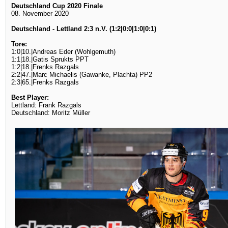
Deutschland Cup 2020 Finale
08. November 2020
Deutschland - Lettland 2:3 n.V. (1:2|0:0|1:0|0:1)
Tore:
1:0|10.|Andreas Eder (Wohlgemuth)
1:1|18.|Gatis Sprukts PPT
1:2|18.|Frenks Razgals
2:2|47.|Marc Michaelis (Gawanke, Plachta) PP2
2:3|65.|Frenks Razgals
Best Player:
Lettland: Frank Razgals
Deutschland: Moritz Müller