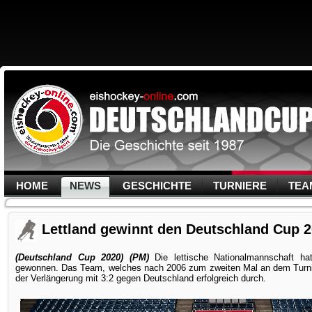
HOME
NEWS
GESCHICHTE
TURNIERE
TEA
Lettland gewinnt den Deutschland Cup 
(Deutschland Cup 2020) (PM)
Die lettische Nationalmannschaft h
gewonnen. Das Team, welches nach 2006 zum zweiten Mal an dem Turnier
der Verlängerung mit 3:2 gegen Deutschland erfolgreich durch.