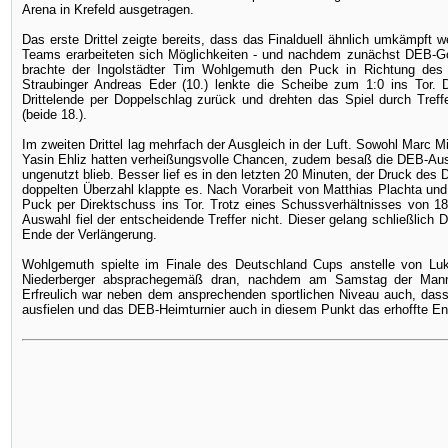
Arena in Krefeld ausgetragen.
Das erste Drittel zeigte bereits, dass das Finalduell ähnlich umkämpft
Teams erarbeiteten sich Möglichkeiten - und nachdem zunächst DEB-Goa
brachte der Ingolstädter Tim Wohlgemuth den Puck in Richtung des l
Straubinger Andreas Eder (10.) lenkte die Scheibe zum 1:0 ins Tor.
Drittelende per Doppelschlag zurück und drehten das Spiel durch Tref
(beide 18.).
Im zweiten Drittel lag mehrfach der Ausgleich in der Luft. Sowohl Marc
Yasin Ehliz hatten verheißungsvolle Chancen, zudem besaß die DEB-Aus
ungenutzt blieb. Besser lief es in den letzten 20 Minuten, der Druck de
doppelten Überzahl klappte es. Nach Vorarbeit von Matthias Plachta un
Puck per Direktschuss ins Tor. Trotz eines Schussverhältnisses von 1
Auswahl fiel der entscheidende Treffer nicht. Dieser gelang schließlic
Ende der Verlängerung.
Wohlgemuth spielte im Finale des Deutschland Cups anstelle von Luka
Niederberger absprachegemäß dran, nachdem am Samstag der Mannh
Erfreulich war neben dem ansprechenden sportlichen Niveau auch, das
ausfielen und das DEB-Heimturnier auch in diesem Punkt das erhoffte