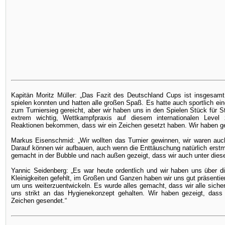
Kapitän Moritz Müller: „Das Fazit des Deutschland Cups ist insgesamt s
spielen konnten und hatten alle großen Spaß. Es hatte auch sportlich ein
zum Turniersieg gereicht, aber wir haben uns in den Spielen Stück für St
extrem wichtig, Wettkampfpraxis auf diesem internationalen Leve
Reaktionen bekommen, dass wir ein Zeichen gesetzt haben. Wir haben gez
Markus Eisenschmid: „Wir wollten das Turnier gewinnen, wir waren auc
Darauf können wir aufbauen, auch wenn die Enttäuschung natürlich erstma
gemacht in der Bubble und nach außen gezeigt, dass wir auch unter di
Yannic Seidenberg: „Es war heute ordentlich und wir haben uns über d
Kleinigkeiten gefehlt, im Großen und Ganzen haben wir uns gut präsentiert
um uns weiterzuentwickeln. Es wurde alles gemacht, dass wir alle sich
uns strikt an das Hygienekonzept gehalten. Wir haben gezeigt, dass 
Zeichen gesendet.“