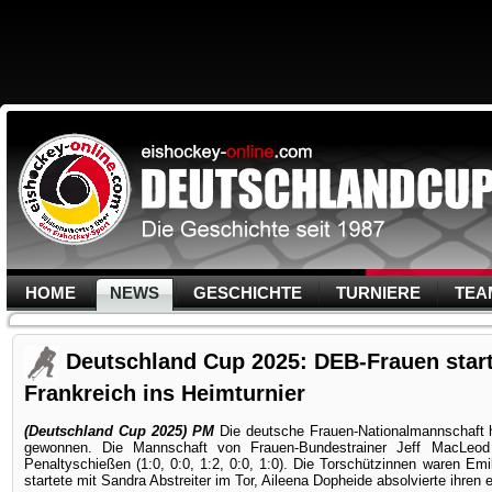
HOME
NEWS
GESCHICHTE
TURNIERE
TEA
Deutschland Cup 2025: DEB-Frauen star
Frankreich ins Heimturnier
(Deutschland Cup 2025) PM
Die deutsche Frauen-Nationalmannschaft h
gewonnen. Die Mannschaft von Frauen-Bundestrainer Jeff MacLeod
Penaltyschießen (1:0, 0:0, 1:2, 0:0, 1:0). Die Torschützinnen waren E
startete mit Sandra Abstreiter im Tor, Aileena Dopheide absolvierte ihren 