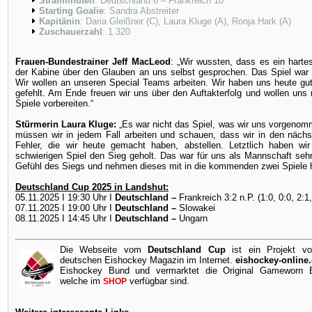
Strafminuten
: Deutschland 6 – Frankreich 10
Starting Goalie
: Sandra Abstreiter
Kapitänin
: Daria Gleißner (C), Laura Kluge (A), Ronja Hark (A)
Zuschauerzahl
: 1.320
Frauen-Bundestrainer Jeff MacLeod
: „Wir wussten, dass es ein harte
der Kabine über den Glauben an uns selbst gesprochen. Das Spiel war 
Wir wollen an unseren Special Teams arbeiten. Wir haben uns heute gu
gefehlt. Am Ende freuen wir uns über den Auftakterfolg und wollen un
Spiele vorbereiten.“
Stürmerin Laura Kluge:
„Es war nicht das Spiel, was wir uns vorgeno
müssen wir in jedem Fall arbeiten und schauen, dass wir in den näch
Fehler, die wir heute gemacht haben, abstellen. Letztlich haben w
schwierigen Spiel den Sieg geholt. Das war für uns als Mannschaft sehr
Gefühl des Siegs und nehmen dieses mit in die kommenden zwei Spiele h
Deutschland Cup 2025 in Landshut:
05.11.2025 I 19:30 Uhr I
Deutschland –
Frankreich 3:2 n.P. (1:0, 0:0, 2:1,
07.11.2025 I 19:00 Uhr I
Deutschland –
Slowakei
08.11.2025 I 14:45 Uhr I
Deutschland –
Ungarn
Die Webseite vom
Deutschland Cup
ist ein Projekt v
deutschen Eishockey Magazin im Internet.
eishockey-online
Eishockey Bund und vermarktet die Original Gameworn Ei
welche im
verfügbar sind.
SHOP