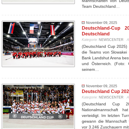
Mannschaften von Deutsc
Team Deutschland…
November 09, 2025
Deutschland-Cup 20
Deutschland
Kategorie:
NEWSCENTER
A
(Deutschland Cup 2025) 
die Teams von Slowakei 
Bank Landshut Arena best
und Österreich. (Foto: 
seinem…
November 09, 2025
Deutschland Cup 2025
Kategorie:
NEWSCENTER
A
(Deutschland Cup 
Nationalmannschaft ha
verteidigt. Im letzten T
gewann die Mannschaft 
vor 3.246 Zuschauern mi