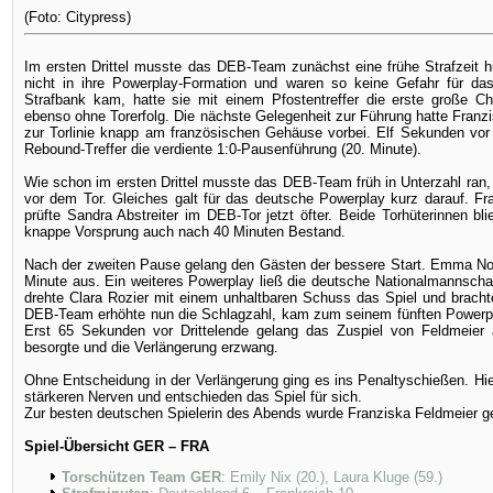
(Foto: Citypress)
Im ersten Drittel musste das DEB-Team zunächst eine frühe Strafzeit
nicht in ihre Powerplay-Formation und waren so keine Gefahr für da
Strafbank kam, hatte sie mit einem Pfostentreffer die erste große C
ebenso ohne Torerfolg. Die nächste Gelegenheit zur Führung hatte Franzis
zur Torlinie knapp am französischen Gehäuse vorbei. Elf Sekunden vor
Rebound-Treffer die verdiente 1:0-Pausenführung (20. Minute).
Wie schon im ersten Drittel musste das DEB-Team früh in Unterzahl ran, 
vor dem Tor. Gleiches galt für das deutsche Powerplay kurz darauf. Fr
prüfte Sandra Abstreiter im DEB-Tor jetzt öfter. Beide Torhüterinnen b
knappe Vorsprung auch nach 40 Minuten Bestand.
Nach der zweiten Pause gelang den Gästen der bessere Start. Emma Non
Minute aus. Ein weiteres Powerplay ließ die deutsche Nationalmannschaf
drehte Clara Rozier mit einem unhaltbaren Schuss das Spiel und brachte
DEB-Team erhöhte nun die Schlagzahl, kam zum seinem fünften Powerplay
Erst 65 Sekunden vor Drittelende gelang das Zuspiel von Feldmeier a
besorgte und die Verlängerung erzwang.
Ohne Entscheidung in der Verlängerung ging es ins Penaltyschießen. Hie
stärkeren Nerven und entschieden das Spiel für sich.
Zur besten deutschen Spielerin des Abends wurde Franziska Feldmeier g
Spiel-Übersicht GER – FRA
Torschützen Team GER
: Emily Nix (20.), Laura Kluge (59.)